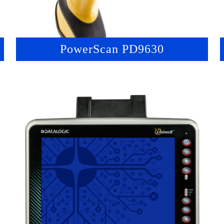
PowerScan PD9630